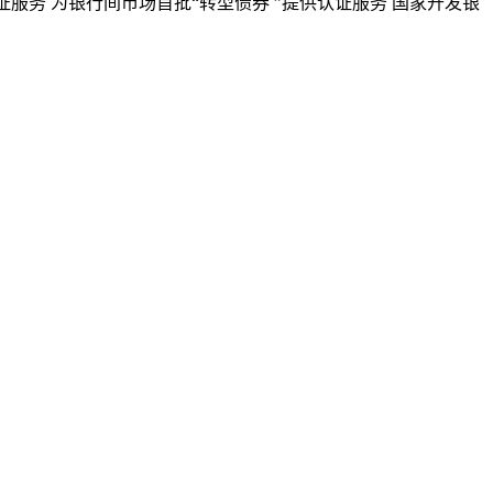
证服务
为银行间市场首批“转型债券 ”提供认证服务
国家开发银