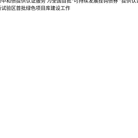
碳中和债提供认证服务
为全国首批“可持续发展挂钩债券 ”提供认
新试验区首批绿色项目库建设工作