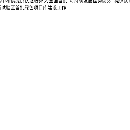
碳中和债提供认证服务
为全国首批“可持续发展挂钩债券 ”提供认
新试验区首批绿色项目库建设工作