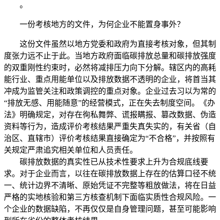
。
一份考核地方的文件，为何企业不能置身事外？
这份文件虽然以地方党委和政府为直接考核对象，但其制
度张力远不止于此。当地方政府面临碳排放总量和碳排放强度
的双重刚性约束时，必然将减排压力向下分解。辖区内的高耗
能行业、重点用能单位以及排放数据不透明的企业，将首当其
冲成为监管关注和政策调控的重点对象。企业过去习以为常的
“排放无感、用能随意”的经营模式，正在失去制度空间。《办
法》明确规定，对存在徇私舞弊、谎报瞒报、篡改数据、伪造
资料等行为，造成评价考核结果严重失真失实的，有关省（自
治区、直辖市）评价考核结果直接确定为“不合格”，并按照有
关规定严肃追究相关单位和人员责任。
碳排放数据的真实性已从技术性要求上升为合规底线要
求。对于企业而言，以往在碳排放数据上存在的估算口径不统
一、统计边界不清晰、原始凭证不完整等粗放做法，将在日益
严格的实地核验和第三方核查机制下面临实质性合规风险。一
个企业的数据缺陷，不再仅仅是自身管理问题，甚至可能影响